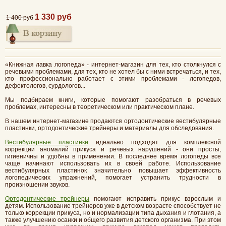
1 330 руб
1 400 руб
«Книжная лавка логопеда» - интернет-магазин для тех, кто столкнулся с
речевыми проблемами, для тех, кто не хотел бы с ними встречаться, и тех,
кто профессионально работает с этими проблемами - логопедов,
дефектологов, сурдологов...
Мы подбираем книги, которые помогают разобраться в речевых
проблемах, интересны в теоретическом или практическом плане.
В нашем интернет-магазине продаются ортодонтические вестибулярные
пластинки, ортодонтические трейнеры и материалы для обследования.
Вестибулярные пластинки
идеально подходят для комплексной
коррекции аномалий прикуса и речевых нарушений - они просты,
гигиеничны и удобны в применении. В последнее время логопеды все
чаще начинают использовать их в своей работе. Использование
вестибулярных пластинок значительно повышает эффективность
логопедических упражнений, помогает устранить трудности в
произношении звуков.
Ортодонтические трейнеры
помогают исправить прикус взрослым и
детям. Использование трейнеров уже в детском возрасте способствует не
только коррекции прикуса, но и нормализации типа дыхания и глотания, а
также улучшению осанки и общего развития детского организма. При этом