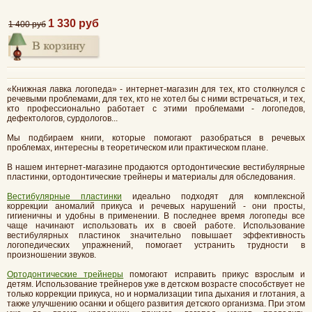
1 330 руб
1 400 руб
«Книжная лавка логопеда» - интернет-магазин для тех, кто столкнулся с
речевыми проблемами, для тех, кто не хотел бы с ними встречаться, и тех,
кто профессионально работает с этими проблемами - логопедов,
дефектологов, сурдологов...
Мы подбираем книги, которые помогают разобраться в речевых
проблемах, интересны в теоретическом или практическом плане.
В нашем интернет-магазине продаются ортодонтические вестибулярные
пластинки, ортодонтические трейнеры и материалы для обследования.
Вестибулярные пластинки
идеально подходят для комплексной
коррекции аномалий прикуса и речевых нарушений - они просты,
гигиеничны и удобны в применении. В последнее время логопеды все
чаще начинают использовать их в своей работе. Использование
вестибулярных пластинок значительно повышает эффективность
логопедических упражнений, помогает устранить трудности в
произношении звуков.
Ортодонтические трейнеры
помогают исправить прикус взрослым и
детям. Использование трейнеров уже в детском возрасте способствует не
только коррекции прикуса, но и нормализации типа дыхания и глотания, а
также улучшению осанки и общего развития детского организма. При этом