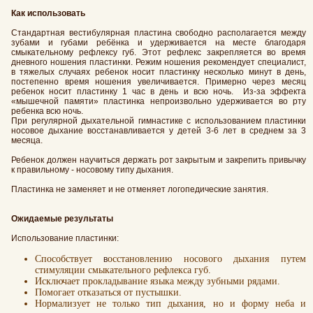
Как использовать
Стандартная вестибулярная пластина свободно располагается между
зубами и губами ребёнка и удерживается на месте благодаря
смыкательному рефлексу губ. Этот рефлекс закрепляется во время
дневного ношения пластинки. Режим ношения рекомендует специалист,
в тяжелых случаях ребенок носит пластинку несколько минут в день,
постепенно время ношения увеличивается. Примерно через месяц
ребенок носит пластинку 1 час в день и всю ночь. Из-за эффекта
«мышечной памяти» пластинка непроизвольно удерживается во рту
ребенка всю ночь.
При регулярной дыхательной гимнастике с использованием пластинки
носовое дыхание восстанавливается у детей 3-6 лет в среднем за 3
месяца.
Ребенок должен научиться держать рот закрытым и закрепить привычку
к правильному - носовому типу дыхания.
Пластинка не заменяет и не отменяет логопедические занятия.
Ожидаемые результаты
Использование пластинки:
Способствует
осстановлению носового дыхания путем
в
стимуляции смыкательного рефлекса губ.
Исключает прокладывание языка между зубными рядами.
Помогает отказаться от пустышки.
Нормализует не только тип дыхания, но и форму неба и