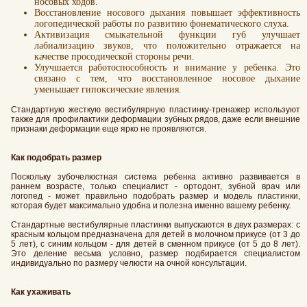
носовых ходов.
Восстановление носового дыхания повышает эффективность
логопедической работы по развитию фонематического слуха.
Активизация смыкательной функции губ улучшает
лабиализацию звуков, что положительно отражается на
качестве просодической стороны речи.
Улучшается работоспособность и внимание у ребенка. Это
связано с тем, что восстановленное носовое дыхание
уменьшает гипоксические явления.
Стандартную жесткую вестибулярную пластинку-тренажер используют
также для профилактики деформации зубных рядов, даже если внешние
признаки деформации еще ярко не проявляются.
Как подобрать размер
Поскольку зубочелюстная система ребенка активно развивается в
раннем возрасте, только специалист - ортодонт, зубной врач или
логопед - может правильно подобрать размер и модель пластинки,
которая будет максимально удобна и полезна именно вашему ребенку.
Стандартные вестибулярные пластинки выпускаются в двух размерах: с
красным кольцом предназначена для детей в молочном прикусе (от 3 до
5 лет), с синим кольцом - для детей в сменном прикусе (от 5 до 8 лет).
Это деление весьма условно, размер подбирается специалистом
индивидуально по размеру челюсти на очной консультации.
Как ухаживать