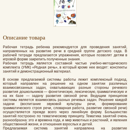
Oписание товара
Рабочая тетрадь ребенка рекомендуется для проведения занятий,
направленных на развитие речи в средней группе детского сада. В
рабочей тетради предлагаются упражнения, которые позволят детям в
игровой форме закрепить полученные знания.
Рабочая тетрадь является составной частью учебно-методического
комплекта (УМК) «Родная речь», в который кроме нее входят: конспекты
занятий и демонстрационный материал.
В основе предлагаемой системы работы лежит комплексный подход,
который направлен на решение на одном занятии различных
взаимосвязанных задач, охватывающих разные стороны речевого
развития дошкольников — фонетическую, лексическую, грамматическую и
на их базе — задачу развития связной речи. Ведущим принципом
системы является взаимосвязь разных речевых задач. Решение каждой
задачи (воспитание звуковой культуры речи, формирование
грамматического строя речи, словарная работа, развитие связной речи)
осуществляется прежде всего через линейную форму. Большинство
занятий построено по тематическому принципу. Тематика занятий очень
разнообразна: это и времена года, и мир животных и растений, и явления
общественной жизни, и отношения взрослых и детей.
Предлагаемая система занятий направлена на развитие