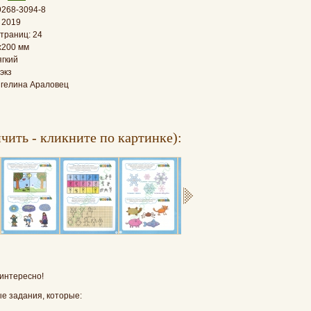
9268-3094-8
 2019
траниц: 24
x200 мм
ягкий
экз
нгелина Араловец
чить - кликните по картинке):
 интересно!
е задания, которые: