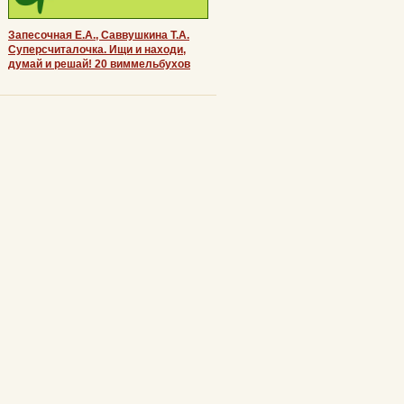
Запесочная Е.А., Саввушкина Т.А.
Суперсчиталочка. Ищи и находи,
думай и решай! 20 виммельбухов