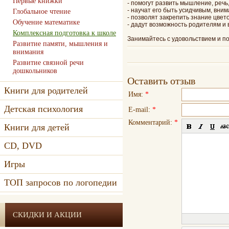
Первые книжки
- помогут развить мышление, речь
- научат его быть усидчивым, вни
Глобальное чтение
- позволят закрепить знание цвет
Обучение математике
- дадут возможность родителям и 
Комплексная подготовка к школе
Занимайтесь с удовольствием и п
Развитие памяти, мышления и
внимания
Развитие связной речи
дошкольников
Оставить отзыв
Книги для родителей
Имя:
*
Детская психология
E-mail:
*
Комментарий:
*
Книги для детей
CD, DVD
Игры
ТОП запросов по логопедии
СКИДКИ И АКЦИИ