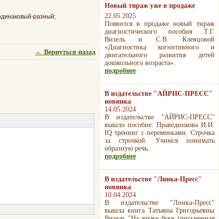
Новый тираж уже в продаже
22.05.2025
 одинаковый-разный;
Появился в продаже новый тираж
диагностического пособия Т.Г.
Визель и С.В. Клевцовой
«Диагностика когнитивного и
← Вернуться назад
двигательного развития детей
дошкольного возраста».
подробнее
В издательстве "АЙРИС-ПРЕСС"
новинка
14.05.2024
В издательстве "АЙРИС-ПРЕСС"
вышло пособие: Праведникова И.И.
IQ тренинг с переменками. Строчка
за строчкой. Учимся понимать
образную речь.
подробнее
В издательстве "Линка-Пресс"
новинка
10.04.2024
В издательстве "Линка-Пресс"
вышла книга Татьяны Григорьевны
Визель "На языке букв (письменная