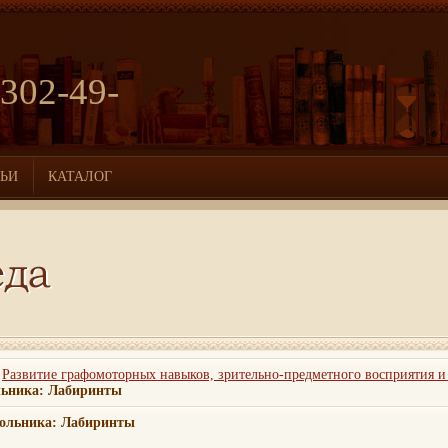
 302-49-
ТЬИ
КАТАЛОГ
/
Развитие графомоторных навыков, зрительно-предметного восприятия и
ьника: Лабиринты
ольника: Лабиринты