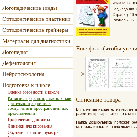
Издательство
Логопедические зонды
Год издания: 
Страниц: 16 
Ортодонтические пластинки
Размеры: 175
Ортодонтические трейнеры
Материалы для диагностики
Еще фото (чтобы увели
Логопедия
Дефектология
Нейропсихология
Подготовка к школе
Оценка готовности к школе
Oписание товара
Развитие графомоторных навыков,
зрительно-предметного
восприятия и пространственных
В папке вы найдете: материал д
представлений
развитие пространственного мышл
Графические диктанты
Папка дошкольника поможет реб
Линейки для рисования
моторику и координацию движений
Обучение грамоте. Буквари.