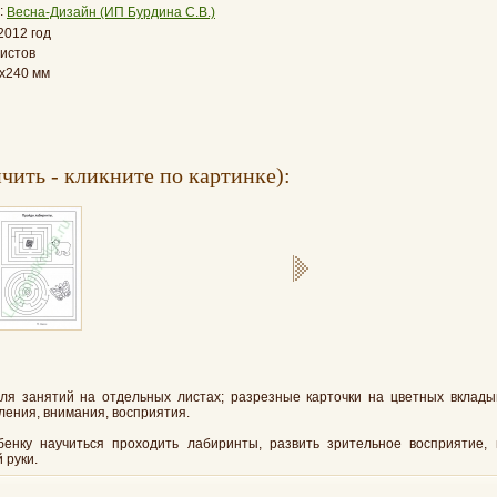
:
Весна-Дизайн (ИП Бурдина С.В.)
2012 год
листов
x240 мм
чить - кликните по картинке):
ля занятий на отдельных листах; разрезные карточки на цветных вклад
ения, внимания, восприятия.
енку научиться проходить лабиринты, развить зрительное восприятие, 
 руки.