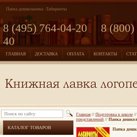
Папка дошкольника: Лабиринты
8 (495) 764-04-20 8 (800)
40
ГЛАВНАЯ
ДОСТАВКА
ОПЛАТА
КОНТАКТЫ
СТА
Главная
//
Подготовка к школе
/
представлений
//
Папка дошкол
КАТАЛОГ ТОВАРОВ
Папка дошк