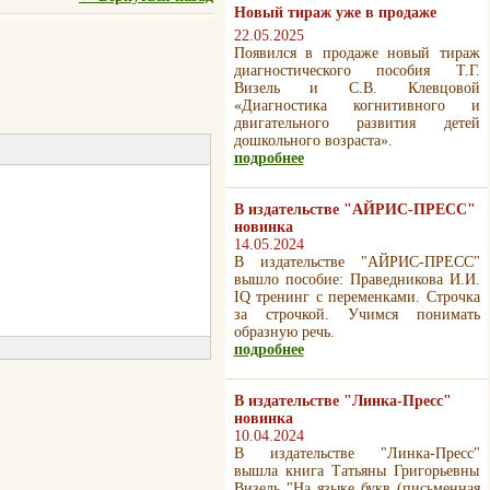
Новый тираж уже в продаже
22.05.2025
Появился в продаже новый тираж
диагностического пособия Т.Г.
Визель и С.В. Клевцовой
«Диагностика когнитивного и
двигательного развития детей
дошкольного возраста».
подробнее
В издательстве "АЙРИС-ПРЕСС"
новинка
14.05.2024
В издательстве "АЙРИС-ПРЕСС"
вышло пособие: Праведникова И.И.
IQ тренинг с переменками. Строчка
за строчкой. Учимся понимать
образную речь.
подробнее
В издательстве "Линка-Пресс"
новинка
10.04.2024
В издательстве "Линка-Пресс"
вышла книга Татьяны Григорьевны
Визель "На языке букв (письменная