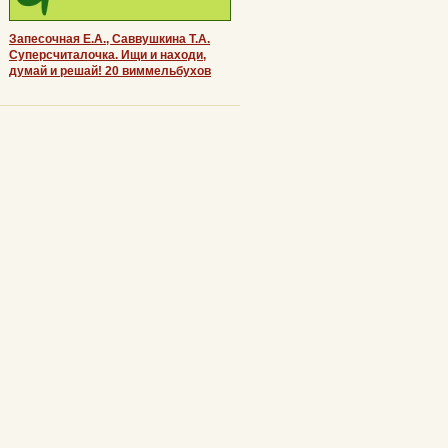
Запесочная Е.А., Саввушкина Т.А.
Суперсчиталочка. Ищи и находи,
думай и решай! 20 виммельбухов