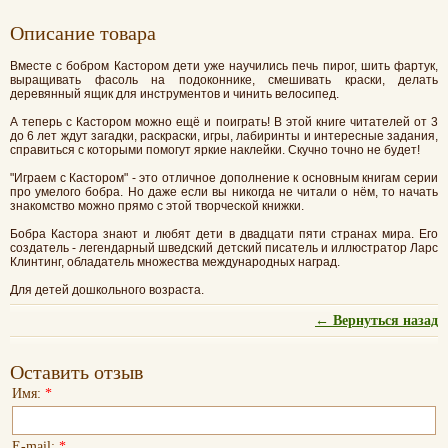
Oписание товара
Вместе с бобром Кастором дети уже научились печь пирог, шить фартук,
выращивать фасоль на подоконнике, смешивать краски, делать
деревянный ящик для инструментов и чинить велосипед.
А теперь с Кастором можно ещё и поиграть! В этой книге читателей от 3
до 6 лет ждут загадки, раскраски, игры, лабиринты и интересные задания,
справиться с которыми помогут яркие наклейки. Скучно точно не будет!
"Играем с Кастором" - это отличное дополнение к основным книгам серии
про умелого бобра. Но даже если вы никогда не читали о нём, то начать
знакомство можно прямо с этой творческой книжки.
Бобра Кастора знают и любят дети в двадцати пяти странах мира. Его
создатель - легендарный шведский детский писатель и иллюстратор Ларс
Клинтинг, обладатель множества международных наград.
Для детей дошкольного возраста.
← Вернуться назад
Оставить отзыв
Имя:
*
E-mail:
*