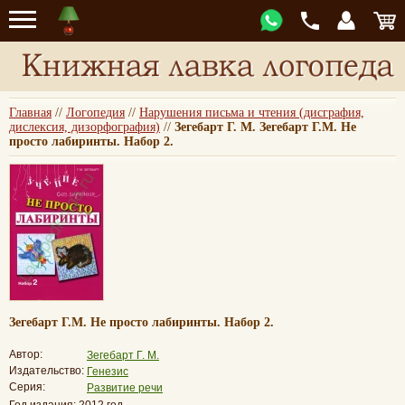
Главная
//
Логопедия
//
Нарушения письма и чтения (дисграфия,
дислексия, дизорфография)
//
Зегебарт Г. М. Зегебарт Г.М. Не
просто лабиринты. Набор 2.
Зегебарт Г.М. Не просто лабиринты. Набор 2.
Автор:
Зегебарт Г. М.
Издательство:
Генезис
Серия:
Развитие речи
Год издания: 2012 год