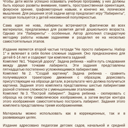
Чтобы дети могли успешно осваивать учебную программу, у них должны
быть хорошо развиты внимание, память, пространственная ориентация,
фокусное зрение, графомоторные навыки, и конечно же, логическое
мышление. Для решения этой задачи автор предлагает игру "Лабиринты",
которая пользуется у детей неизменной популярностью.
Сама идея не нова, лабиринты встречаются фактически во всех
материалах, предлагаемых для развития детей дошкольного возраста.
Однако эти "Лабиринты" - особенные. Автор дополнил стандартную
методику работы новыми заданиями и разделил ее на несколько
самостоятельных этапов.
Издание является второй частью тетради "Не просто лабиринты. Набор
1" и включает в себя более сложные задания. Оно предназначено для
детей 6-14 лет и содержит три комплекта заданий:
Комплект №1. "Нарисуй дорогу". Задача ребенка - найти путь следования
между двумя точками лабиринта. Эти задания представлены
пятнадцатью постепенно усложняющимися лабиринтами.
Комплект №2. "Создай картинку". Задача ребенка - сравнить
получившуюся траекторию движения с образцом, дорисовать
присутствующие на образце детали, в результате чего должна получиться
картинка. Задания этого комплекта представлены шестью лабиринтами
разной степени сложности с уменьшенными эталонами.
Комплект №3. "Построй лабиринт". Задача ребенка - скопировать с
образца на сетку символическое изображение, а затем внутри контура
этого изображения самостоятельно построить лабиринт. Задания этого
комплекта представлены тремя изображениями.
Материалы можно использовать как в коррекционных, так и в
развивающих целях.
Издание адресовано педагогам детских садов, начальной и средней