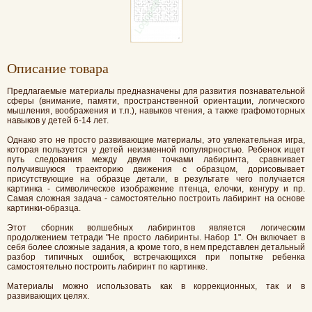
Oписание товара
Предлагаемые материалы предназначены для развития познавательной
сферы (внимание, памяти, пространственной ориентации, логического
мышления, воображения и т.п.), навыков чтения, а также графомоторных
навыков у детей 6-14 лет.
Однако это не просто развивающие материалы, это увлекательная игра,
которая пользуется у детей неизменной популярностью. Ребенок ищет
путь следования между двумя точками лабиринта, сравнивает
получившуюся траекторию движения с образцом, дорисовывает
присутствующие на образце детали, в результате чего получается
картинка - символическое изображение птенца, елочки, кенгуру и пр.
Самая сложная задача - самостоятельно построить лабиринт на основе
картинки-образца.
Этот сборник волшебных лабиринтов является логическим
продолжением тетради "Не просто лабиринты. Набор 1". Он включает в
себя более сложные задания, а кроме того, в нем представлен детальный
разбор типичных ошибок, встречающихся при попытке ребенка
самостоятельно построить лабиринт по картинке.
Материалы можно использовать как в коррекционных, так и в
развивающих целях.