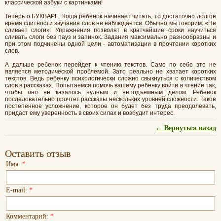
классической азбуки с картинками!
Теперь о БУКВАРЕ. Когда ребенок начинает читать, то достаточно долгое
время слитности звучания слов не наблюдается. Обычно мы говорим: «Не
сливает слоги». Упражнения позволят в кратчайшие сроки научиться
сливать слоги без пауз и запинок. Задания максимально разнообразны и
при этом подчинены одной цели - автоматизации в прочтении коротких
слов.
А дальше ребенок перейдет к чтению текстов. Само по себе это не
является методической проблемой. Зато реально не хватает коротких
текстов. Ведь ребенку психологически сложно свыкнуться с количеством
слов в рассказах. Попытаемся помочь вашему ребенку войти в чтение так,
чтобы оно не казалось нудным и неподъемным делом. Ребенок
последовательно прочтет рассказы нескольких уровней сложности. Такое
постепенное усложнение, которое он будет без труда преодолевать,
придаст ему уверенность в своих силах и возбудит интерес.
← Вернуться назад
Оставить отзыв
Имя:
*
E-mail:
*
Комментарий:
*