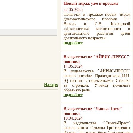
Новый тираж уже в продаже
22.05.2025
Появился в продаже новый тираж
диагностического пособия Т.Г.
Визель и С.В. Клевцовой
«Диагностика когнитивного и
двигательного развития детей
дошкольного возраста».
подробнее
В издательстве "АЙРИС-ПРЕСС"
новинка
14.05.2024
В издательстве "АЙРИС-ПРЕСС"
вышло пособие: Праведникова И.И.
IQ тренинг с переменками. Строчка
Наверх
за строчкой. Учимся понимать
образную речь.
подробнее
В издательстве "Линка-Пресс"
новинка
10.04.2024
В издательстве "Линка-Пресс"
вышла книга Татьяны Григорьевны
Визель "На языке букв (письменная