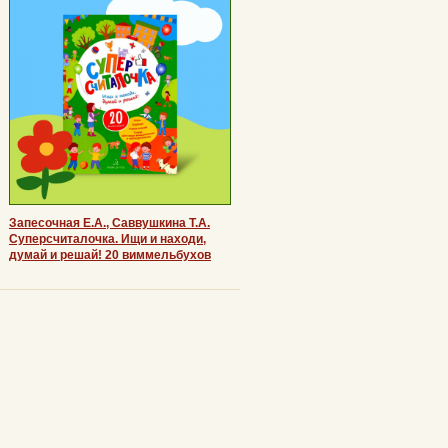
Запесочная Е.А., Саввушкина Т.А.
Суперсчиталочка. Ищи и находи,
думай и решай! 20 виммельбухов