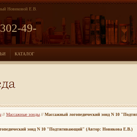
ный Новиковой Е.В.
 302-49-
ТЬИ
КАТАЛОГ
ы
//
Массажные зонды
//
Массажный логопедический зонд N 10 "Подт
опедический зонд N 10 "Подтягивающий" (Автор: Новикова Е.В.)