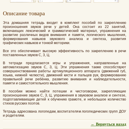
Oписание товара
Эта домашняя тетрадь входит в комплект пособий по закреплению
произношения звуков речи у детей. Она состоит из 22 занятий,
включающих лексический и грамматический материал, упражнения на
развитие различных видов внимания и памяти, логического мышления,
формирования навыков звукового анализа и синтеза, развития
графических навыков и тонкой моторики.
Все это обеспечивает высокую эффективность по закреплению в речи
поставленных звуков С, 3, Ц.
В тетради предлагаются игры и упражнения, направленные на
автоматизацию звуков С, З, Ц. Эти упражнения также способствуют
совершенствованию работы артикуляционного аппарата (движений губ,
языка, нижней челюсти), движений кисти и пальцев рук, формированию
правильной речи ребёнка, развитию внимания и наблюдательности,
памяти и самостоятельного мышления.
В пособии можно найти потешки и чистоговорки, закрепляющие
произношение звуков С, З, Ц, упражнения в звуковом анализе и синтезе,
подготавливающие детей к обучению грамоте, и небольшое количество
стихов русских поэтов.
Тетрадь адресована логопедам, воспитателям логопедических групп ДОУ
и родителям.
← Вернуться назад